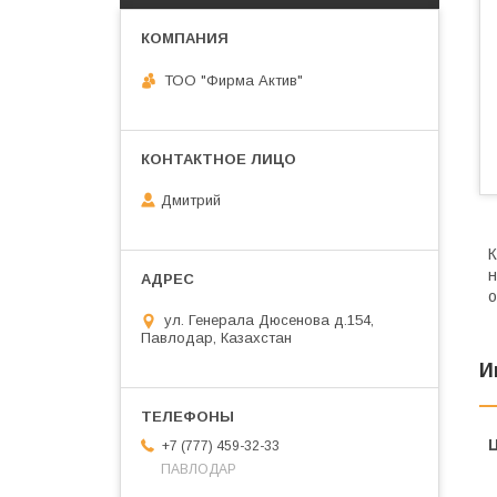
ТОО "Фирма Актив"
Дмитрий
К
н
о
ул. Генерала Дюсенова д.154,
Павлодар, Казахстан
И
+7 (777) 459-32-33
ПАВЛОДАР