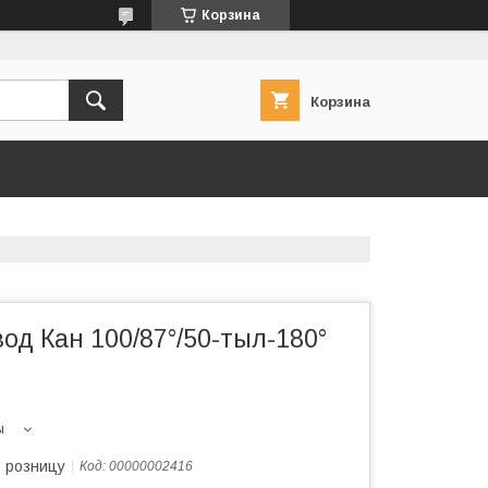
Корзина
Корзина
од Кан 100/87°/50-тыл-180°
ы
в розницу
Код:
00000002416