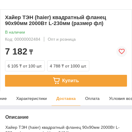
Хайер ТЭН (haier) квадратный фланец
90х90мм 2000Вт L-230мм (размер фл)
В наличии
Код: 00000002484
Опт и розница
7 182
₸
6 105 ₸
от 100 шт.
4 788 ₸
от 1000 шт.
Купить
ние
Характеристики
Доставка
Оплата
Условия во
Описание
Хайер ТЭН (haier) квадратный фланец 90х90мм 2000Вт L-