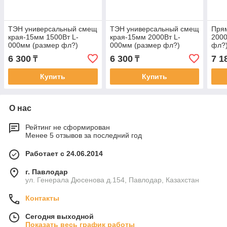
ТЭН универсальный смещ
ТЭН универсальный смещ
Пря
края-15мм 1500Вт L-
края-15мм 2000Вт L-
2000
000мм (размер фл?)
000мм (размер фл?)
фл?
6 300
6 300
7 1
₸
₸
Купить
Купить
О нас
Рейтинг не сформирован
Менее 5 отзывов за последний год
Работает с 24.06.2014
г. Павлодар
ул. Генерала Дюсенова д.154, Павлодар, Казахстан
Контакты
Сегодня выходной
Показать весь график работы