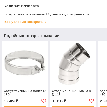
Условия возврата
Возврат товара в течение 14 дней по договоренности
Все условия возврата
Подобные товары компании
Хомут трубный на болте D
Отвод моно 45*, 430, 0,8
Ада
180
D 115
430,
1 609
3 316
2 3
₸
₸