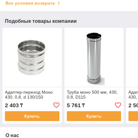
Все условия возврата
Подобные товары компании
Адаптер-переход Моно
Труба моно 500 мм, 430,
Ада
430, 0,8, d 130/150
0,8, D115
430,
2 403
5 761
2 5
₸
₸
Купить
Купить
О нас