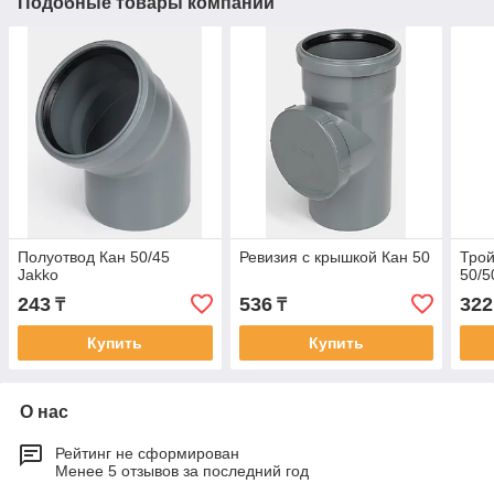
Подобные товары компании
Полуотвод Кан 50/45
Ревизия с крышкой Кан 50
Трой
Jakko
50/5
243
536
322
₸
₸
Купить
Купить
О нас
Рейтинг не сформирован
Менее 5 отзывов за последний год