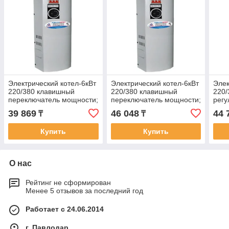
Электрический котел-6кВт
Электрический котел-6кВт
Элек
220/380 клавишный
220/380 клавишный
220
переключатель мощности;
переключатель мощности;
регу
обратка справа;
обратка снизу;
обра
39 869
46 048
44 
₸
₸
Заземление и установка
Заземление и установка
Зазе
УЗО обязательно!
УЗО обязательно!
УЗО 
Купить
Купить
О нас
Рейтинг не сформирован
Менее 5 отзывов за последний год
Работает с 24.06.2014
г. Павлодар