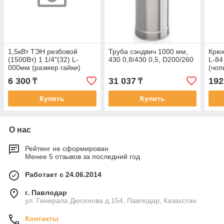
1,5кВт ТЭН резбовой
Труба сэндвич 1000 мм,
Крюк
(1500Вт) 1 1/4"(32) L-
430 0,8/430 0,5, D200/260
L-84
000мм (размер гайки)
(чоп
(для
6 300
31 037
192
₸
₸
Купить
Купить
О нас
Рейтинг не сформирован
Менее 5 отзывов за последний год
Работает с 24.06.2014
г. Павлодар
ул. Генерала Дюсенова д.154, Павлодар, Казахстан
Контакты