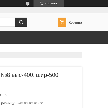
Корзина
Корзина
 №8 выс-400. шир-500
ы
в розницу
Код:
00000001912