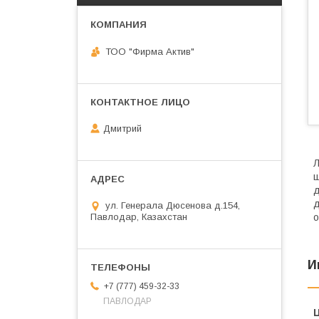
ТОО "Фирма Актив"
Дмитрий
Л
ш
д
д
ул. Генерала Дюсенова д.154,
Павлодар, Казахстан
о
И
+7 (777) 459-32-33
ПАВЛОДАР