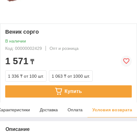
Веник сорго
В наличии
Код: 00000002429
Опт и розница
1 571
₸
1 336 ₸
от 100 шт.
1 063 ₸
от 1000 шт.
Купить
Характеристики
Доставка
Оплата
Условия возврата
Описание