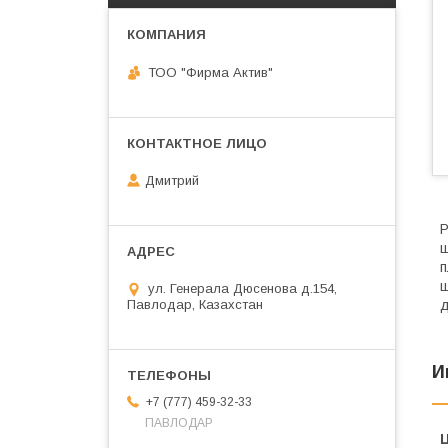
ТОО "Фирма Актив"
Дмитрий
Р
ш
п
ш
ул. Генерала Дюсенова д.154,
Павлодар, Казахстан
д
И
+7 (777) 459-32-33
ПАВЛОДАР