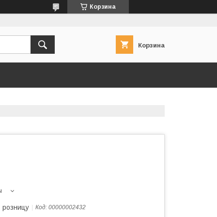
Корзина
Корзина
ы
в розницу
Код:
00000002432