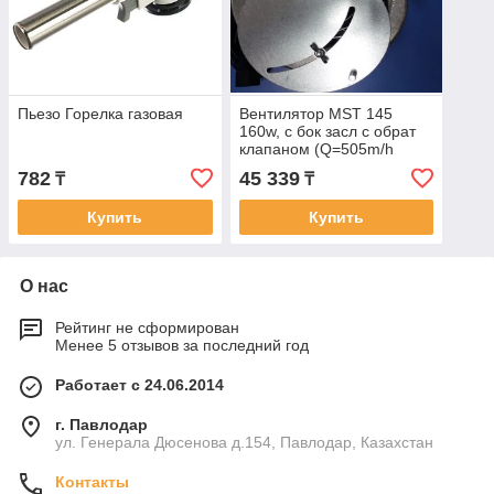
Пьезо Горелка газовая
Вентилятор MST 145
160w, c бок засл с обрат
клапаном (Q=505m/h
P=390Pa) 2250 об/мин.
782
45 339
₸
₸
123х73. предназначен для
нагнетания воздуха в
Купить
Купить
О нас
Рейтинг не сформирован
Менее 5 отзывов за последний год
Работает с 24.06.2014
г. Павлодар
ул. Генерала Дюсенова д.154, Павлодар, Казахстан
Контакты