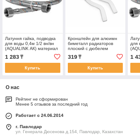
Латуння гайка, подводка
Кронштейн для алюимн
Лату
для воды 0,4м 1/2 вн/вн
биметалл радиаторов
для 
(AQUALINK АК) материал
плоский с дюбелем
(AQU
оплетки -сталь, материал
(цена-1шт) AQUALINK АК
опле
1 283
319
1 4
₸
₸
шланга -EPDM.
шла
Купить
Купить
О нас
Рейтинг не сформирован
Менее 5 отзывов за последний год
Работает с 24.06.2014
г. Павлодар
ул. Генерала Дюсенова д.154, Павлодар, Казахстан