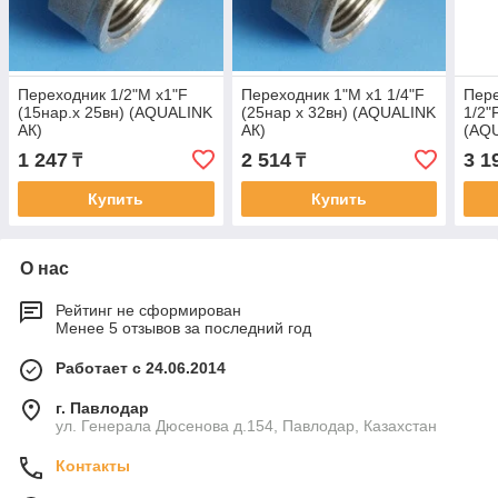
Переходник 1/2"М x1"F
Переходник 1"М x1 1/4"F
Пере
(15нар.х 25вн) (AQUALINK
(25нар х 32вн) (AQUALINK
1/2"
АК)
АК)
(AQ
1 247
2 514
3 1
₸
₸
Купить
Купить
О нас
Рейтинг не сформирован
Менее 5 отзывов за последний год
Работает с 24.06.2014
г. Павлодар
ул. Генерала Дюсенова д.154, Павлодар, Казахстан
Контакты