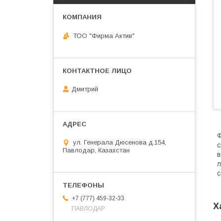
ТОО "Фирма Актив"
Дмитрий
Ф
ул. Генерала Дюсенова д.154,
с
Павлодар, Казахстан
в
л
с
+7 (777) 459-32-33
Х
ПАВЛОДАР