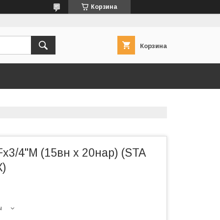
Корзина
Корзина
Fx3/4"M (15вн х 20нар) (STA
)
ы