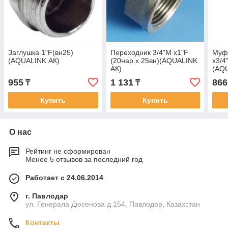
Заглушка 1"F(вн25)
Переходник 3/4"М x1"F
Муфт
(AQUALINK АК)
(20нар.х 25вн)(AQUALINK
x3/4
АК)
(AQ
955
1 131
866
₸
₸
Купить
Купить
О нас
Рейтинг не сформирован
Менее 5 отзывов за последний год
Работает с 24.06.2014
г. Павлодар
ул. Генерала Дюсенова д.154, Павлодар, Казахстан
Контакты