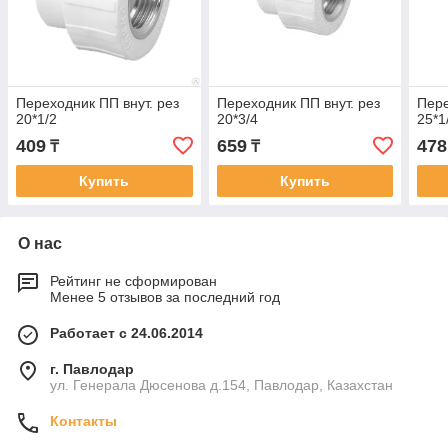
Переходник ПП внут. рез
Переходник ПП внут. рез
Пере
20*1/2
20*3/4
25*1
409
659
478
₸
₸
Купить
Купить
О нас
Рейтинг не сформирован
Менее 5 отзывов за последний год
Работает с 24.06.2014
г. Павлодар
ул. Генерала Дюсенова д.154, Павлодар, Казахстан
Контакты