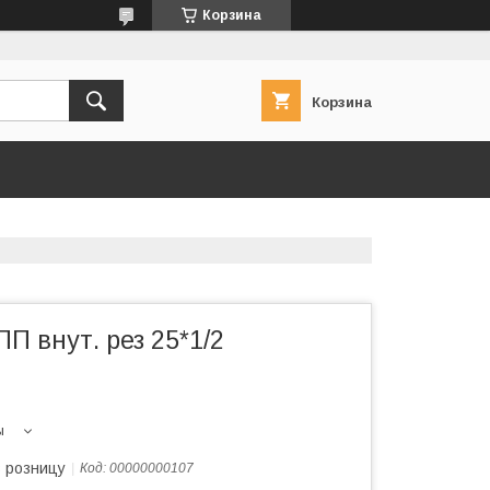
Корзина
Корзина
П внут. рез 25*1/2
ы
в розницу
Код:
00000000107