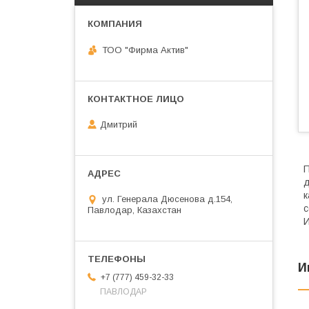
ТОО "Фирма Актив"
Дмитрий
П
д
к
ул. Генерала Дюсенова д.154,
с
Павлодар, Казахстан
И
И
+7 (777) 459-32-33
ПАВЛОДАР