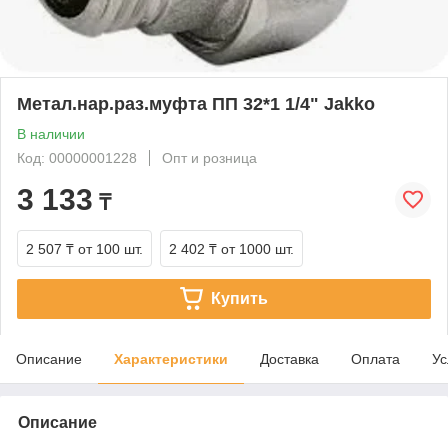
Метал.нар.раз.муфта ПП 32*1 1/4" Jakko
В наличии
Код: 00000001228
Опт и розница
3 133
₸
2 507 ₸
от 100 шт.
2 402 ₸
от 1000 шт.
Купить
Описание
Характеристики
Доставка
Оплата
Ус
Описание