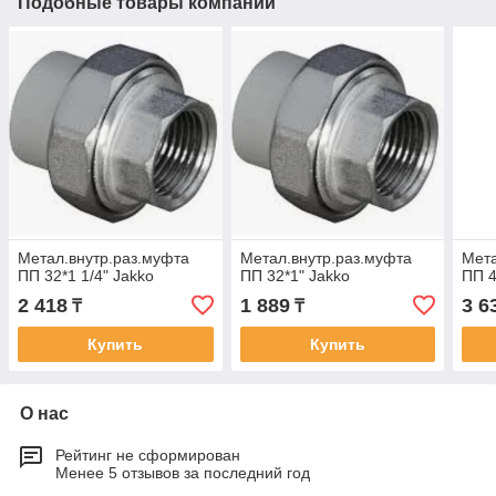
Подобные товары компании
Метал.внутр.раз.муфта
Метал.внутр.раз.муфта
Мета
ПП 32*1 1/4" Jakko
ПП 32*1" Jakko
ПП 4
2 418
1 889
3 6
₸
₸
Купить
Купить
О нас
Рейтинг не сформирован
Менее 5 отзывов за последний год