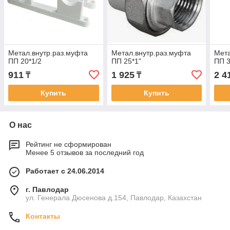
Метал.внутр.раз.муфта
Метал.внутр.раз.муфта
Мета
ПП 20*1/2
ПП 25*1"
ПП 3
911
1 925
2 4
₸
₸
Купить
Купить
О нас
Рейтинг не сформирован
Менее 5 отзывов за последний год
Работает с 24.06.2014
г. Павлодар
ул. Генерала Дюсенова д.154, Павлодар, Казахстан
Контакты