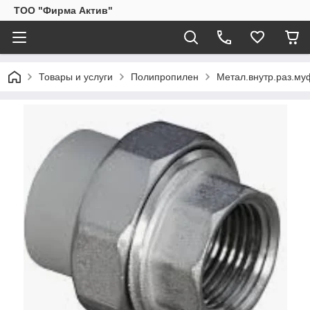
ТОО "Фирма Актив"
Товары и услуги
Полипропилен
Метал.внутр.раз.му