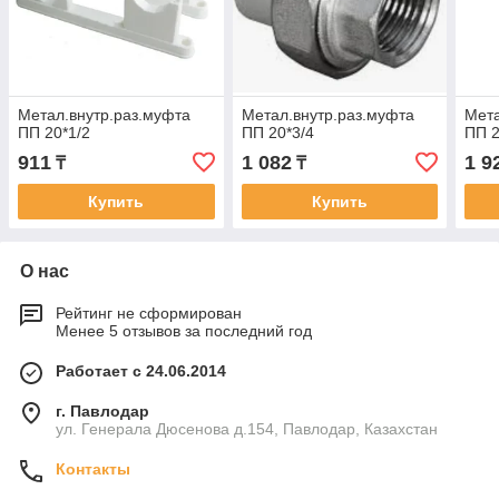
Метал.внутр.раз.муфта
Метал.внутр.раз.муфта
Мета
ПП 20*1/2
ПП 20*3/4
ПП 2
911
1 082
1 9
₸
₸
Купить
Купить
О нас
Рейтинг не сформирован
Менее 5 отзывов за последний год
Работает с 24.06.2014
г. Павлодар
ул. Генерала Дюсенова д.154, Павлодар, Казахстан
Контакты