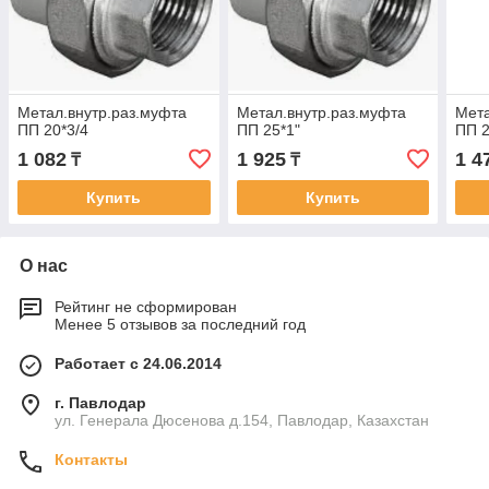
Метал.внутр.раз.муфта
Метал.внутр.раз.муфта
Мета
ПП 20*3/4
ПП 25*1"
ПП 2
1 082
1 925
1 4
₸
₸
Купить
Купить
О нас
Рейтинг не сформирован
Менее 5 отзывов за последний год
Работает с 24.06.2014
г. Павлодар
ул. Генерала Дюсенова д.154, Павлодар, Казахстан
Контакты