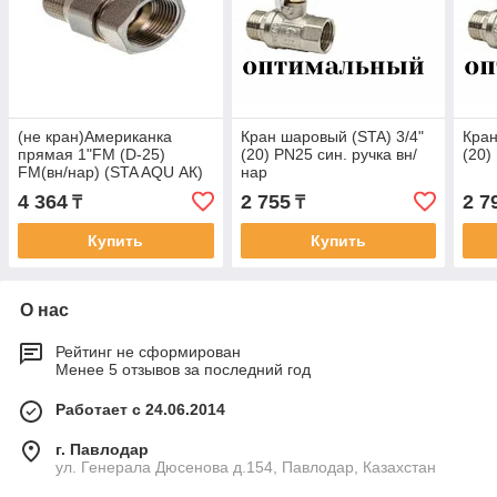
(не кран)Американка
Кран шаровый (STA) 3/4"
Кран
прямая 1"FM (D-25)
(20) PN25 син. ручка вн/
(20)
FM(вн/нар) (STA AQU АК)
нар
4 364
2 755
2 7
₸
₸
Купить
Купить
О нас
Рейтинг не сформирован
Менее 5 отзывов за последний год
Работает с 24.06.2014
г. Павлодар
ул. Генерала Дюсенова д.154, Павлодар, Казахстан