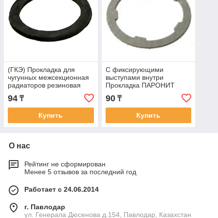
(ГКЭ) Прокладка для
С фиксирующими
чугунных межсекционная
выступами внутри
радиаторов резиновая
Прокладка ПАРОНИТ
межсекционная для
94
90
₸
₸
бимет. и...
Купить
Купить
О нас
Рейтинг не сформирован
Менее 5 отзывов за последний год
Работает с 24.06.2014
г. Павлодар
ул. Генерала Дюсенова д.154, Павлодар, Казахстан