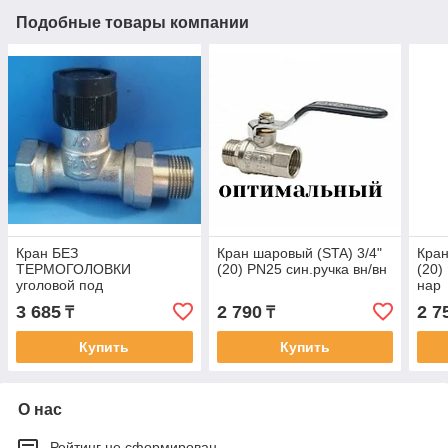
Подобные товары компании
Кран БЕЗ
Кран шаровый (STA) 3/4"
Кран
ТЕРМОГОЛОВКИ
(20) PN25 син.ручка вн/вн
(20)
уголовой под
нар
термоголовку/
3 685
2 790
2 7
₸
₸
сервопривод 3/4 (20)
Купить
Купить
О нас
Рейтинг не сформирован