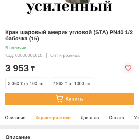
Кран шаровый америк угловой (STA) PN40 1/2
бабочка (15)
В наличии
Код: 00000001615
Опт и розница
3 953
₸
3 360 ₸
от 100 шт.
2 963 ₸
от 1000 шт.
Купить
Описание
Характеристики
Доставка
Оплата
Ус
Описание