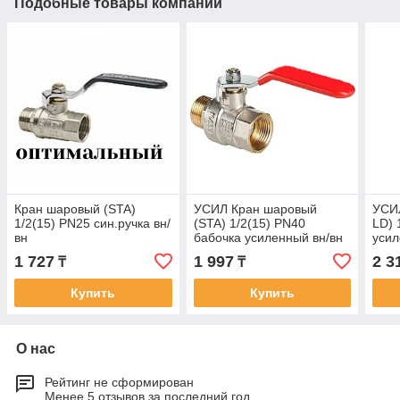
Подобные товары компании
Кран шаровый (STA)
УСИЛ Кран шаровый
УСИ
1/2(15) PN25 син.ручка вн/
(STA) 1/2(15) PN40
LD) 
вн
бабочка усиленный вн/вн
усил
1 727
1 997
2 3
₸
₸
Купить
Купить
О нас
Рейтинг не сформирован
Менее 5 отзывов за последний год