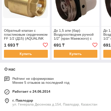
Обратный клапан с
До 1,5 атм (бар)
До 1
пластиковым сердечником
Воздухоотводчик ручной
Возд
FF 1/2 (Д15) (AQUALINK
1/2" (кран Маевского) с
1/2"
АК)
пластиковой ручкой
плас
1 693
691
691
₸
₸
(AQUALINK АК
(AQ
Купить
Купить
О нас
Рейтинг не сформирован
Менее 5 отзывов за последний год
Работает с 24.06.2014
г. Павлодар
ул. Генерала Дюсенова д.154, Павлодар, Казахстан