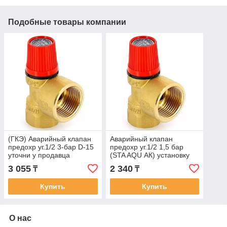
Подобные товары компании
(ГКЭ) Аварийный клапан
Аварийный клапан
предохр уг.1/2 3-бар D-15
предохр уг.1/2 1,5 бар
уточни у продавца
(STA AQU АК) установку
рекомендации
клапана производится
3 055
2 340
₸
₸
эксплуатации
только
высококвалифицированным
Купить
Купить
специалистом. У
О нас