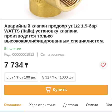
Аварийный клапан предохр уг.1/2 1,5-бар
WATTS (Italia) установку клапана
производится только
высококвалифицированным специалистом.
В наличии
Код: 00000001512
Опт и розница
7 734
₸
6 574 ₸
от 100 шт.
5 317 ₸
от 1000 шт.
Купить
Описание
Характеристики
Доставка
Оплата
Усл