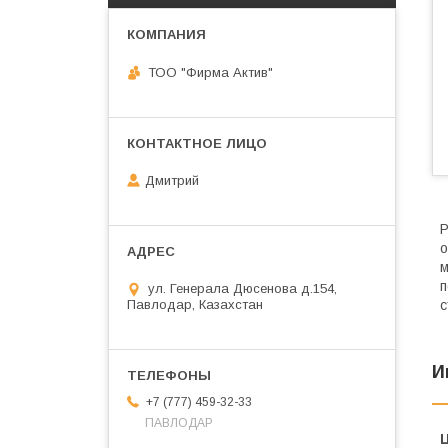
ТОО "Фирма Актив"
Дмитрий
Р
о
м
п
ул. Генерала Дюсенова д.154,
Павлодар, Казахстан
с
И
+7 (777) 459-32-33
ПАВЛОДАР