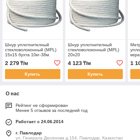
Шнур уплотнителный
Шнур уплотнителный
Мет
стекловолоконный (MPL)
стекловолоконный (MPL)
упло
15х15 бухта 10кг-38м.
20х20
кера
бухта10кг-22метр.1кг=2,2м
Бухт
2 279
4 123
1 1
₸/м
₸/м
Купить
Купить
О нас
Рейтинг не сформирован
Менее 5 отзывов за последний год
Работает с 24.06.2014
г. Павлодар
ул. Генерала Дюсенова д.154, Павлодар, Казахстан