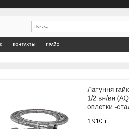
АС
КОНТАКТЫ
ПРАЙС
Латуння гайк
1/2 вн/вн (A
оплетки -ста
1 910 ₸