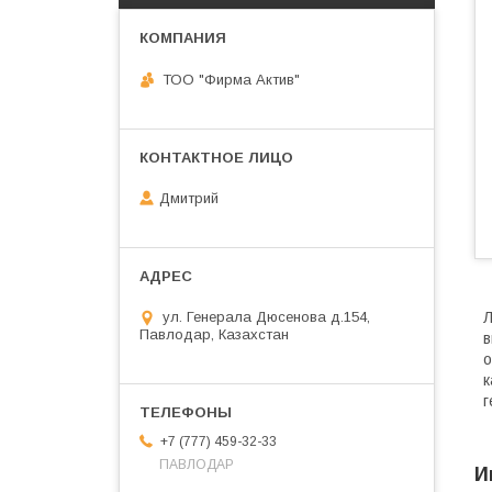
ТОО "Фирма Актив"
Дмитрий
ул. Генерала Дюсенова д.154,
Л
Павлодар, Казахстан
в
о
к
г
+7 (777) 459-32-33
ПАВЛОДАР
И