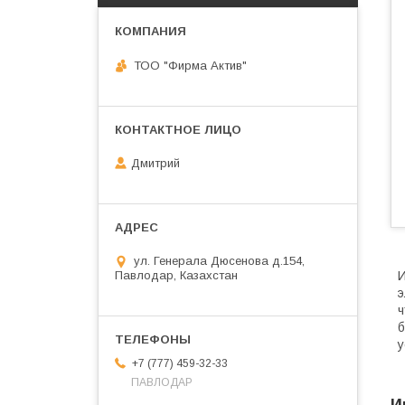
ТОО "Фирма Актив"
Дмитрий
ул. Генерала Дюсенова д.154,
Павлодар, Казахстан
И
э
ч
б
у
+7 (777) 459-32-33
ПАВЛОДАР