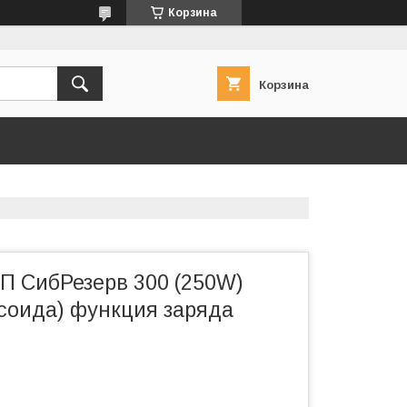
Корзина
Корзина
П СибРезерв 300 (250W)
усоида) функция заряда