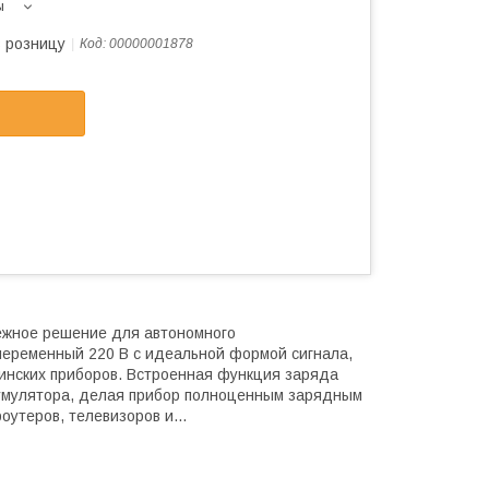
ы
в розницу
Код:
00000001878
ежное решение для автономного
 переменный 220 В с идеальной формой сигнала,
цинских приборов. Встроенная функция заряда
ккумулятора, делая прибор полноценным зарядным
утеров, телевизоров и...