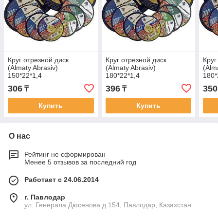
Круг отрезной диск
Круг отрезной диск
Круг
(Almaty Abrasiv)
(Almaty Abrasiv)
(Alm
150*22*1,4
180*22*1,4
180*
306
396
350
₸
₸
Купить
Купить
О нас
Рейтинг не сформирован
Менее 5 отзывов за последний год
Работает с 24.06.2014
г. Павлодар
ул. Генерала Дюсенова д.154, Павлодар, Казахстан