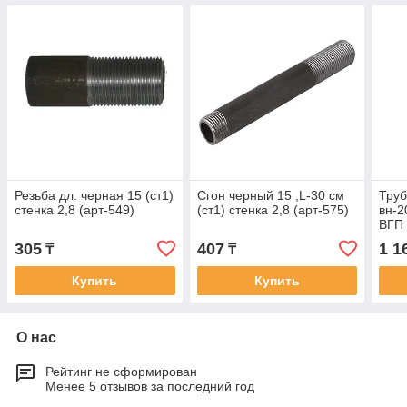
Резьба дл. черная 15 (ст1)
Сгон черный 15 ,L-30 см
Труб
стенка 2,8 (арт-549)
(ст1) стенка 2,8 (арт-575)
вн-2
ВГП 
305
407
1 1
₸
₸
Купить
Купить
О нас
Рейтинг не сформирован
Менее 5 отзывов за последний год