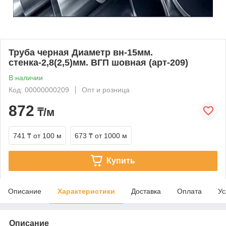
Труба черная Диаметр вн-15мм.
стенка-2,8(2,5)мм. ВГП шовная (арт-209)
В наличии
Код: 00000000209
Опт и розница
872
₸/м
741 ₸
от 100 м
673 ₸
от 1000 м
Купить
Описание
Характеристики
Доставка
Оплата
Ус
Описание