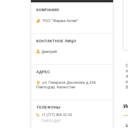
ТОО "Фирма Актив"
Дмитрий
С
о
3
п
ул. Генерала Дюсенова д.154,
Павлодар, Казахстан
б
И
+7 (777) 459-32-33
ПАВЛОДАР