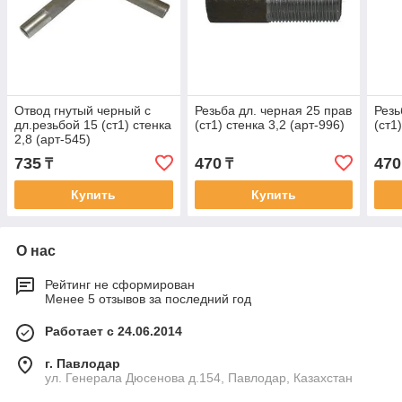
Отвод гнутый черный с
Резьба дл. черная 25 прав
Резь
дл.резьбой 15 (ст1) стенка
(ст1) стенка 3,2 (арт-996)
(ст1
2,8 (арт-545)
735
470
470
₸
₸
Купить
Купить
О нас
Рейтинг не сформирован
Менее 5 отзывов за последний год
Работает с 24.06.2014
г. Павлодар
ул. Генерала Дюсенова д.154, Павлодар, Казахстан