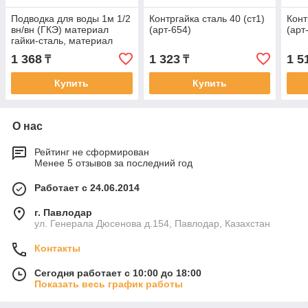
Подводка для воды 1м 1/2
Контргайка сталь 40 (ст1)
Конт
вн/вн (ГКЭ) материал
(арт-654)
(арт
гайки-сталь, материал
оплетки -сталь, материал
1 368
1 323
1 5
₸
₸
ниппеля -сталь, материал
шланга -EPDM
Купить
Купить
О нас
Рейтинг не сформирован
Менее 5 отзывов за последний год
Работает с 24.06.2014
г. Павлодар
ул. Генерала Дюсенова д.154, Павлодар, Казахстан
Контакты
Сегодня работает с 10:00 до 18:00
Показать весь график работы