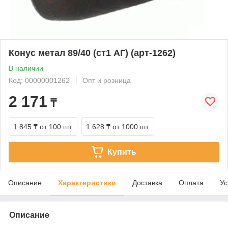
Конус метал 89/40 (ст1 АГ) (арт-1262)
В наличии
Код: 00000001262
Опт и розница
2 171
₸
1 845 ₸
от 100 шт.
1 628 ₸
от 1000 шт.
Купить
Описание
Характеристики
Доставка
Оплата
Ус
Описание