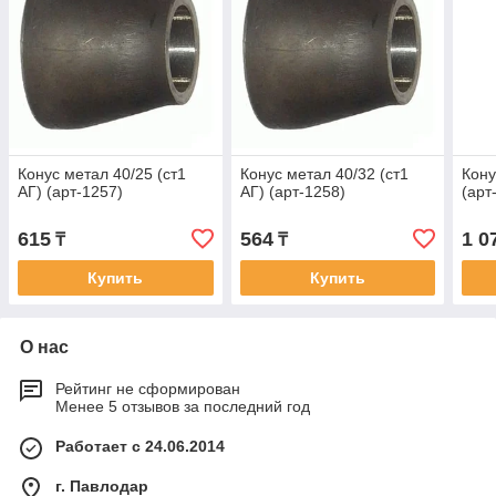
Конус метал 40/25 (ст1
Конус метал 40/32 (ст1
Кону
АГ) (арт-1257)
АГ) (арт-1258)
(арт
615
564
1 0
₸
₸
Купить
Купить
О нас
Рейтинг не сформирован
Менее 5 отзывов за последний год
Работает с 24.06.2014
г. Павлодар