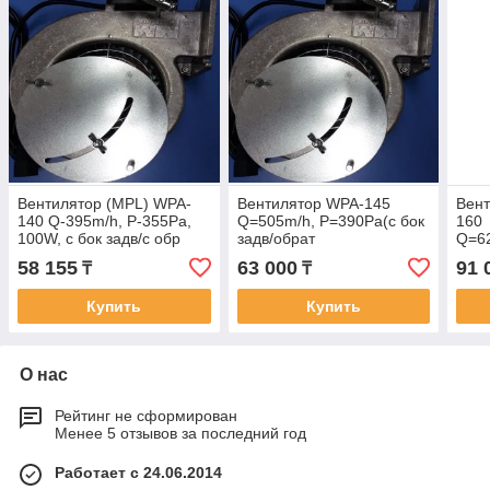
Вентилятор (MPL) WPA-
Вентилятор WPA-145
Вен
140 Q-395m/h, P-355Pa,
Q=505m/h, P=390Pa(с бок
160
100W, с бок задв/с обр
задв/обрат
Q=6
заслон Флан-123х73
заслонкой160Вт 123х73
с бо
58 155
63 000
91 
₸
₸
1350об.м)
Фла
Купить
Купить
О нас
Рейтинг не сформирован
Менее 5 отзывов за последний год
Работает с 24.06.2014