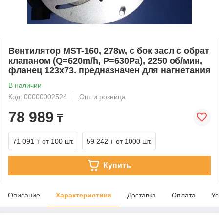
Вентилятор MST-160, 278w, c бок засл с обрат
клапаном (Q=620m/h, P=630Pa), 2250 об/мин,
фланец 123х73. предназначен для нагнетания
В наличии
Код: 00000002524
Опт и розница
78 989
₸
71 091 ₸
от 100 шт.
59 242 ₸
от 1000 шт.
Купить
Описание
Характеристики
Доставка
Оплата
Ус