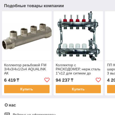
Подобные товары компании
Коллектор резьбовой FM
Коллектор с
ПП К
3/4х3/4х1/2х4 AQUALINK
РАСХОДОМЕР, нерж.сталь
шар
АК
1"х12 для ситмем до
3 в
2атм(бар), в компл:
6 419
94 237
4 2
₸
₸
автоматический
воздухоотводчик с
Купить
Купить
отсекающими клап -2шт,
О нас
Рейтинг не сформирован