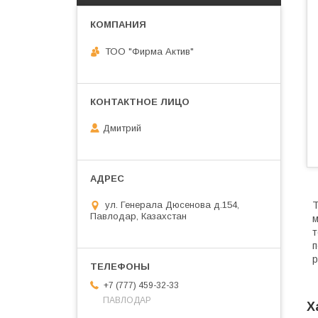
ТОО "Фирма Актив"
Дмитрий
ул. Генерала Дюсенова д.154,
Т
Павлодар, Казахстан
м
т
п
р
+7 (777) 459-32-33
ПАВЛОДАР
Х