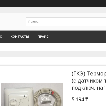
АС
КОНТАКТЫ
ПРАЙС
(ГКЭ) Термо
(с датчиком
подключ. наг
5 194 ₸