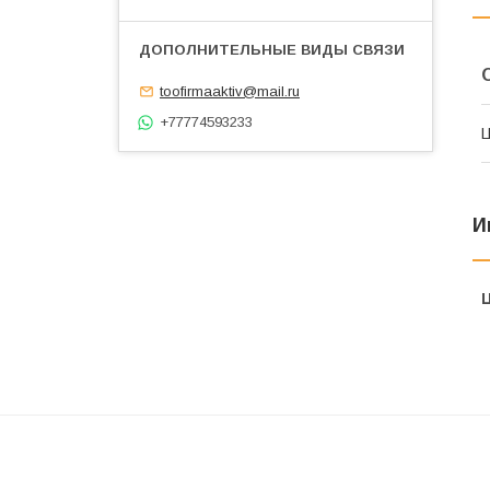
toofirmaaktiv@mail.ru
+77774593233
И