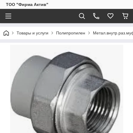
ТОО "Фирма Актив"
Товары и услуги
Полипропилен
Метал.внутр.раз.муф