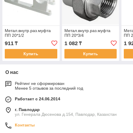
Метал.внутр.раз.муфта
Метал.внутр.раз.муфта
Мета
ПП 20*1/2
ПП 20*3/4
ПП 2
911
1 082
1 9
₸
₸
Купить
Купить
О нас
Рейтинг не сформирован
Менее 5 отзывов за последний год
Работает с 24.06.2014
г. Павлодар
ул. Генерала Дюсенова д.154, Павлодар, Казахстан
Контакты