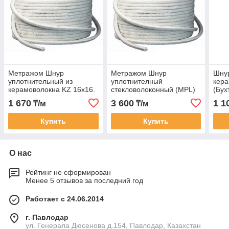
Метражом Шнур
Метражом Шнур
Шнур
уплотнительный из
уплотнителный
кера
керамоволокна KZ 16х16.
стекловолоконный (MPL)
(Бух
(Бухта-100м t-1260 C)
20х20
1260
1 670
3 600
1 1
₸/м
₸/м
бухта10кг-22метр.1кг=2,2м
Купить
Купить
О нас
Рейтинг не сформирован
Менее 5 отзывов за последний год
Работает с 24.06.2014
г. Павлодар
ул. Генерала Дюсенова д.154, Павлодар, Казахстан