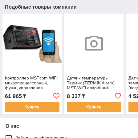
Подобные товары компании
Контроллер MSTсom WiFi
Датчик температуры
Датч
микропроцессорный,
Термик (TERMIK Alarm)
тем
функц управления
MST-WiFi аварийный
(воз
насосом, аврийный датчик
датчик отключает
бесп
61 965
8 337
4 5
₸
₸
термик (TERMIK),
вентилятор при 85-90гр.С
Наб
функция климат контроль-
отоб
Купить
Купить
опция
прил
О нас
Рейтинг не сформирован