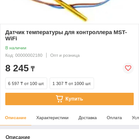
Датчик температуры для контроллера MST-
WiFi
В наличии
Код: 00000002180
Опт и розница
8 245
₸
6 597 ₸
от 100 шт.
1 307 ₸
от 1000 шт.
Купить
Описание
Характеристики
Доставка
Оплата
Усл
Описание